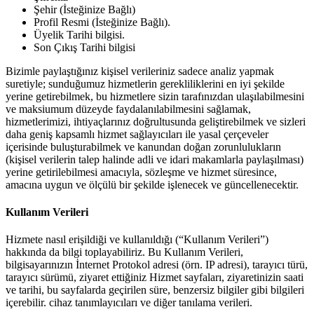
Şehir (İsteğinize Bağlı)
Profil Resmi (İsteğinize Bağlı).
Üyelik Tarihi bilgisi.
Son Çıkış Tarihi bilgisi
Bizimle paylaştığınız kişisel verileriniz sadece analiz yapmak
suretiyle; sunduğumuz hizmetlerin gerekliliklerini en iyi şekilde
yerine getirebilmek, bu hizmetlere sizin tarafınızdan ulaşılabilmesini
ve maksiumum düzeyde faydalanılabilmesini sağlamak,
hizmetlerimizi, ihtiyaçlarınız doğrultusunda geliştirebilmek ve sizleri
daha geniş kapsamlı hizmet sağlayıcıları ile yasal çerçeveler
içerisinde buluşturabilmek ve kanundan doğan zorunlulukların
(kişisel verilerin talep halinde adli ve idari makamlarla paylaşılması)
yerine getirilebilmesi amacıyla, sözleşme ve hizmet süresince,
amacına uygun ve ölçülü bir şekilde işlenecek ve güncellenecektir.
Kullanım Verileri
Hizmete nasıl erişildiği ve kullanıldığı (“Kullanım Verileri”)
hakkında da bilgi toplayabiliriz. Bu Kullanım Verileri,
bilgisayarınızın İnternet Protokol adresi (örn. IP adresi), tarayıcı türü,
tarayıcı sürümü, ziyaret ettiğiniz Hizmet sayfaları, ziyaretinizin saati
ve tarihi, bu sayfalarda geçirilen süre, benzersiz bilgiler gibi bilgileri
içerebilir. cihaz tanımlayıcıları ve diğer tanılama verileri.