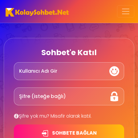
Sohbet'e Katıl
Şifre yok mu? Misafir olarak katıl.
SOHBETE BAĞLAN