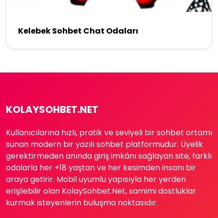
Kelebek Sohbet Chat Odaları
KOLAYSOHBET.NET
Kullanıcılarına hızlı, pratik ve seviyeli bir sohbet ortamı
sunan modern bir yazılı sohbet platformudur. Üyelik
gerektirmeden anında giriş imkânı sağlayan site, farklı
odalarla her +18 yaştan ve her kesimden insanı bir
araya getirir. Mobil uyumlu yapısıyla her yerden
erişilebilir olan KolaySohbet.Net, samimi dostluklar
kurmak isteyenlerin buluşma noktasıdır.